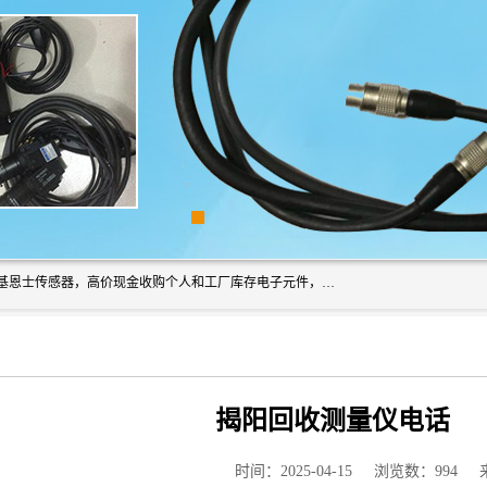
深圳市福田区诚芯源电子商行长期回收基恩士读码器、回收基恩士传感器，高价现金收购个人和工厂库存电子元件，我们以努力处事、以诚信待人，能迅速为客户消化库存、减少仓储、回笼资金，我们交易灵活方便，现金支付，价格合 理，尽量满足客户的要求，提供一条龙服务。
揭阳回收测量仪电话
时间：2025-04-15
浏览数：994