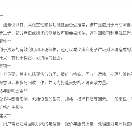
*
，测量仪以其、高稳定性和多功能性而备受推崇，被广泛应用于尺寸测量
断进步，部分老旧或损坏的测量仪可能会被淘汰，这时回收再利用就显得
要性**
利于资源的有效利用和环境保护，还可以减少废弃电子垃圾对环境造成的
开采，有利于构建、可持续的社会。
事项**
十分重要，其中包括评估与分类、报价与协商、回收与运输、处理与维修
保意识，积参与回收工作，共同为打造美好的环境贡献力量。
格与影响因素**
受多种因素影响，包括设备的型号、规格、损坏程度等因素。一般来说，
价格产生影响。
建议**
，用户需要注意回收机构的与信誉、报价与服务质量、处理能力与环保措