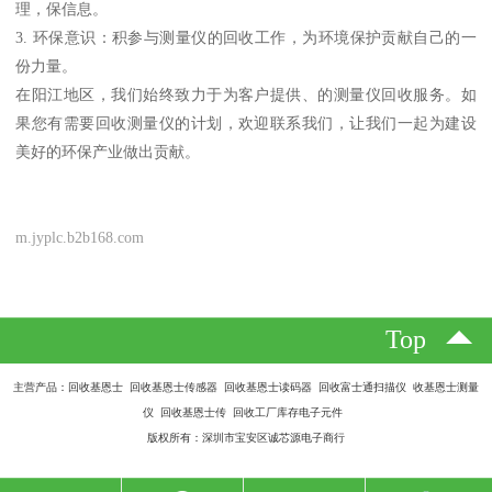
理，保信息。
3. 环保意识：积参与测量仪的回收工作，为环境保护贡献自己的一
份力量。
在阳江地区，我们始终致力于为客户提供、的测量仪回收服务。如
果您有需要回收测量仪的计划，欢迎联系我们，让我们一起为建设
美好的环保产业做出贡献。
m.jyplc.b2b168.com
Top
主营产品：回收基恩士 回收基恩士传感器 回收基恩士读码器 回收富士通扫描仪 收基恩士测量
仪 回收基恩士传 回收工厂库存电子元件
版权所有：深圳市宝安区诚芯源电子商行