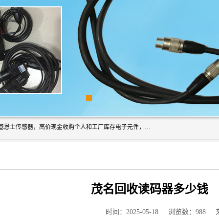
深圳市福田区诚芯源电子商行长期回收基恩士读码器、回收基恩士传感器，高价现金收购个人和工厂库存电子元件，我们以努力处事、以诚信待人，能迅速为客户消化库存、减少仓储、回笼资金，我们交易灵活方便，现金支付，价格合 理，尽量满足客户的要求，提供一条龙服务。
茂名回收读码器多少钱
时间：2025-05-18
浏览数：988