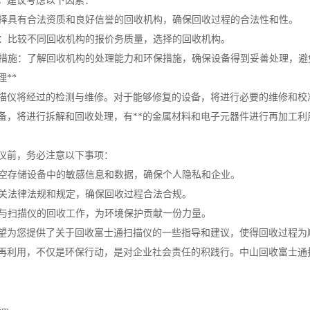
，建议考虑以下因素：
：选择具有合法资质和良好信誉的回收机构，确保回收过程的合法性和性。
质量：比较不同回收机构的报价务质量，选择的回收机构。
环保措施：了解回收机构的处理能力和环保措施，确保设备得到妥善处理，
理**
描仪将经过的检测与维修。对于能够修复的设备，将进行必要的维修和校
备，将进行拆解和回收处理，有**的金属材料和电子元器件进行再加工利
仪前，务必注意以下事项：
或清空存储设备中的敏感信息和数据，确保个人隐私和企业。
守相关法律法规和规定，确保回收过程合法合规。
积参与扫描仪的回收工作，为环境保护贡献一份力量。
望为您提供了关于回收富士通扫描仪的一些指导和建议，使得回收过程为
再利用，不仅是环保行动，是对企业社会责任的积践行。中山回收富士通扫