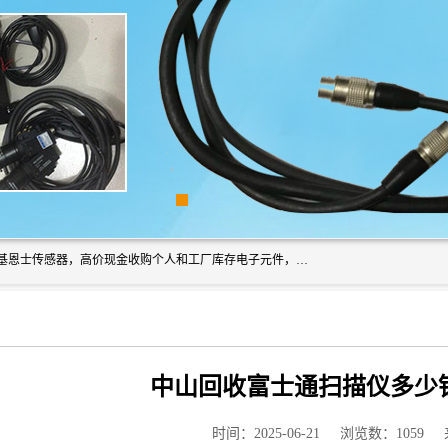
深圳市福田区诚芯源电子商行长期回收基恩士读码器、回收基恩士传感器，高价现金收购个人和工厂库存电子元件，我们以努力处事、以诚信待人，能迅速为客户消化库存、减少仓储、回笼资金，我们交易灵活方便，现金支付，价格合 理，尽量满足客户的要求，提供一条龙服务。
中山回收富士通扫描仪多少
时间：2025-06-21
浏览数：1059