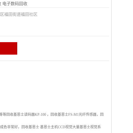
收
电子数码回收
田区福田街道福田社区
回收基恩士读码器KP-100 ，回收基恩士FS-M1光纤传感器，回
0 成色非常好，回收基恩士 基恩士主机CCD视觉大量基恩士视觉系