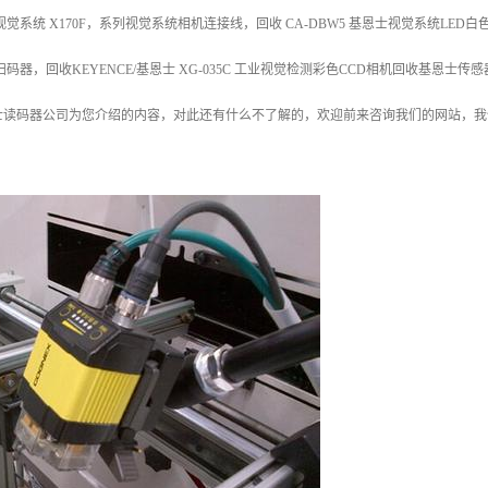
觉系统 X170F，系列视觉系统相机连接线，回收 CA-DBW5 基恩士视觉系统LED白色
码器，回收KEYENCE/基恩士 XG-035C 工业视觉检测彩色CCD相机回收基恩士传
士读码器公司为您介绍的内容，对此还有什么不了解的，欢迎前来咨询我们的网站，我